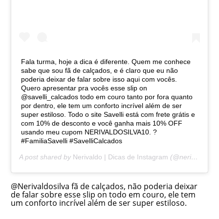
Fala turma, hoje a dica é diferente. Quem me conhece
sabe que sou fã de calçados, e é claro que eu não
poderia deixar de falar sobre isso aqui com vocês.
Quero apresentar pra vocês esse slip on
@savelli_calcados todo em couro tanto por fora quanto
por dentro, ele tem um conforto incrível além de ser
super estiloso. Todo o site Savelli está com frete grátis e
com 10% de desconto e você ganha mais 10% OFF
usando meu cupom NERIVALDOSILVA10. ?
#FamiliaSavelli #SavelliCalcados
A post shared by
Nerivaldo | Dicas de Instagram
(@nerivaldosilva) on
@Nerivaldosilva fã de calçados, não poderia deixar
de falar sobre esse slip on todo em couro, ele tem
um conforto incrível além de ser super estiloso.