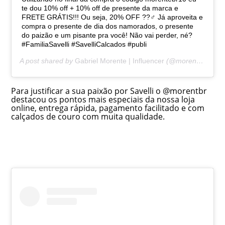
te dou 10% off + 10% off de presente da marca e
FRETE GRÁTIS!!! Ou seja, 20% OFF ??‍♂️ Já aproveita e
compra o presente de dia dos namorados, o presente
do paizão e um pisante pra você! Não vai perder, né?
#FamiliaSavelli #SavelliCalcados #publi
A post shared by
Gabriel Morente | Influencer
(@morentebr) on
Para justificar a sua paixão por Savelli o @morentbr
destacou os pontos mais especiais da nossa loja
online, entrega rápida, pagamento facilitado e com
calçados de couro com muita qualidade.