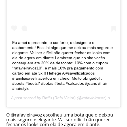
Eu amei o presente, o conforto, o designe e o
acabamento! Escolhi algo que me deixou mais seguro e
elegante. Vai ser difícil não querer fechar os looks com
ela de agora em diante Lembrem que no site vocês
conseguem ate 20% de desconto: 10% com o cupom
“rafavieiravoz10”, e mais 10% pra pagamento com
cartão em até 3x !! Hehege A #savellicalcados
#familiasavelli acertou em cheio! Muito obrigado! .
#boots #boots? #botas #bota #calcados #jeans #hair
#hairstyle
A post shared by
Raffú (Rafa Vieira)
(@rafavieiravoz) on
Jun 1,
O @rafavieiravoz escolheu uma bota que o deixou
mais seguro e elegante. Vai ser difícil não querer
fechar os looks com ela de agora em diante.