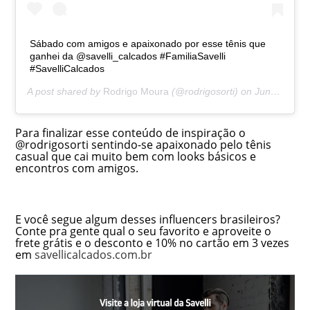
Sábado com amigos e apaixonado por esse tênis que
ganhei da @savelli_calcados #FamiliaSavelli
#SavelliCalcados
A post shared by
Rodrigo Moura
(@rodrigosorti) on
Jun 1, 2019 at 1:59pm PDT
Para finalizar esse conteúdo de inspiração o
@rodrigosorti sentindo-se apaixonado pelo tênis
casual que cai muito bem com looks básicos e
encontros com amigos.
E você segue algum desses influencers brasileiros?
Conte pra gente qual o seu favorito e aproveite o
frete grátis e o desconto e 10% no cartão em 3 vezes
em
savellicalcados.com.br