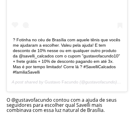
?️ Fotinha no céu de Brasília com aquele tênis que vocês
me ajudaram a escolher. Valeu pela ajuda! E tem
desconto de 10% nesse ou em qualquer outro produto
da @savelli_calcados com o cupom "gustavofacundo10"
+ frete grátis + 10% de desconto pagando em até 3x.
Mas é por tempo limitado! Corre lá ? #SavelliCalcados
#familiaSavelli
A post shared by
Gustavo Facundo
(@gustavofacundo) on
Jun 
O @gustavofacundo contou com a ajuda de seus
seguidores para escolher qual Savelli mais
combinava com essa luz natural de Brasília.