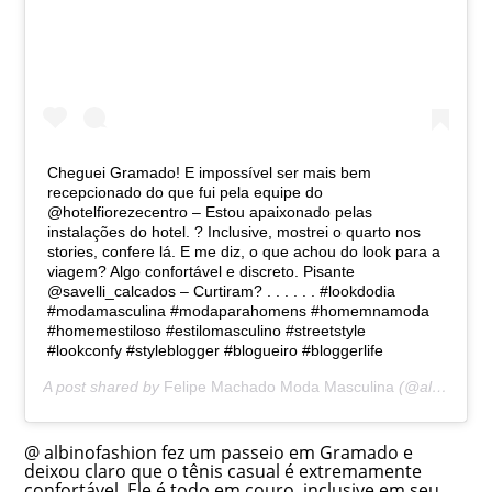
Cheguei Gramado! E impossível ser mais bem
recepcionado do que fui pela equipe do
@hotelfiorezecentro – Estou apaixonado pelas
instalações do hotel. ? Inclusive, mostrei o quarto nos
stories, confere lá. E me diz, o que achou do look para a
viagem? Algo confortável e discreto. Pisante
@savelli_calcados – Curtiram? . . . . . . #lookdodia
#modamasculina #modaparahomens #homemnamoda
#homemestiloso #estilomasculino #streetstyle
#lookconfy #styleblogger #blogueiro #bloggerlife
A post shared by
Felipe Machado Moda Masculina
(@albinofashion) on
@ albinofashion fez um passeio em Gramado e
deixou claro que o tênis casual é extremamente
confortável. Ele é todo em couro, inclusive em seu