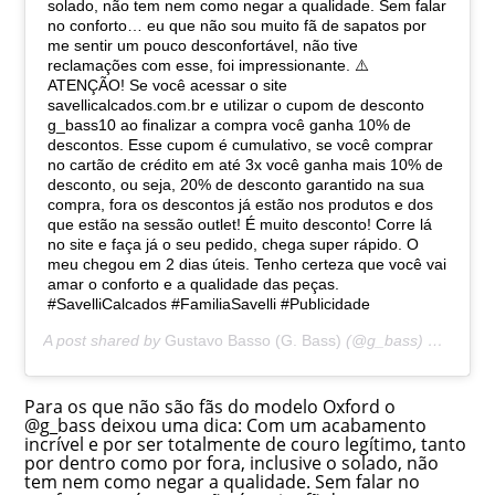
solado, não tem nem como negar a qualidade. Sem falar
no conforto… eu que não sou muito fã de sapatos por
me sentir um pouco desconfortável, não tive
reclamações com esse, foi impressionante. ⚠️
ATENÇÃO! Se você acessar o site
savellicalcados.com.br e utilizar o cupom de desconto
g_bass10 ao finalizar a compra você ganha 10% de
descontos. Esse cupom é cumulativo, se você comprar
no cartão de crédito em até 3x você ganha mais 10% de
desconto, ou seja, 20% de desconto garantido na sua
compra, fora os descontos já estão nos produtos e dos
que estão na sessão outlet! É muito desconto! Corre lá
no site e faça já o seu pedido, chega super rápido. O
meu chegou em 2 dias úteis. Tenho certeza que você vai
amar o conforto e a qualidade das peças.
#SavelliCalcados #FamiliaSavelli #Publicidade
A post shared by
Gustavo Basso (G. Bass)
(@g_bass) on
Jun 1
Para os que não são fãs do modelo Oxford o
@g_bass deixou uma dica: Com um acabamento
incrível e por ser totalmente de couro legítimo, tanto
por dentro como por fora, inclusive o solado, não
tem nem como negar a qualidade. Sem falar no