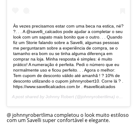
Às vezes precisamos estar com uma beca na estica, né?
?. . . A @savelli_calcados pode ajudar a completar o seu
look com um sapato mais bonito que o outro. . . Quando
fiz um Storie falando sobre a Savelli, algumas pessoas
me perguntaram sobre a experiência de compra, se o
tamanho era bom ou se tinha alguma diferença em
comprar na loja. Minha resposta é simples: é muito
prático! A numeração é perfeita. Pedi o número que eu
normalmente uso e ficou perfeito. . . Agora o melhor:
Tem cupom de desconto válido até amanhã ! ? 10% de
desconto utilizando o cupom johnnyrobert10. Corre lá ? .
https://www.savellicalcados.com.br . #savellicalcados
A post shared by
Johnny Robert
(@johnnyrobertlima) on
Jun 11
@ johnnyrobertlima completou o look muito estiloso
com um Savelli super confortável e elegante.