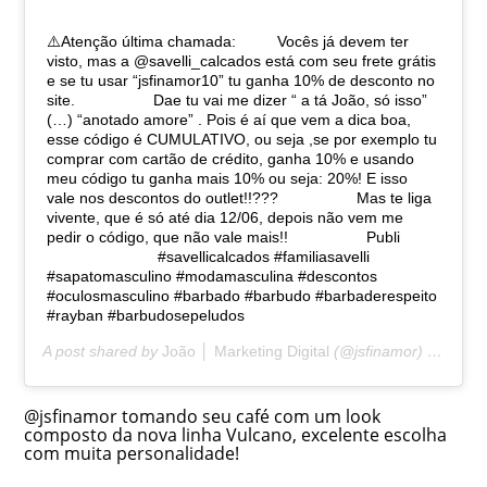
⚠️Atenção última chamada: ⠀⠀⠀ Vocês já devem ter
visto, mas a @savelli_calcados está com seu frete grátis
e se tu usar “jsfinamor10” tu ganha 10% de desconto no
site. ⠀⠀⠀ ⠀⠀⠀ Dae tu vai me dizer “ a tá João, só isso”
(…) “anotado amore” . Pois é aí que vem a dica boa,
esse código é CUMULATIVO, ou seja ,se por exemplo tu
comprar com cartão de crédito, ganha 10% e usando
meu código tu ganha mais 10% ou seja: 20%! E isso
vale nos descontos do outlet!!??? ⠀⠀⠀ ⠀⠀⠀ Mas te liga
vivente, que é só até dia 12/06, depois não vem me
pedir o código, que não vale mais!! ⠀⠀⠀ ⠀⠀⠀ Publi ⠀⠀⠀
⠀⠀⠀ ⠀⠀⠀ ⠀⠀⠀ #savellicalcados #familiasavelli
#sapatomasculino #modamasculina #descontos
#oculosmasculino #barbado #barbudo #barbaderespeito
#rayban #barbudosepeludos
A post shared by
João │ Marketing Digital
(@jsfinamor) on
Jun 
@jsfinamor tomando seu café com um look
com
posto da nova linha Vulcano, excelente escolha
com muita personalidade!