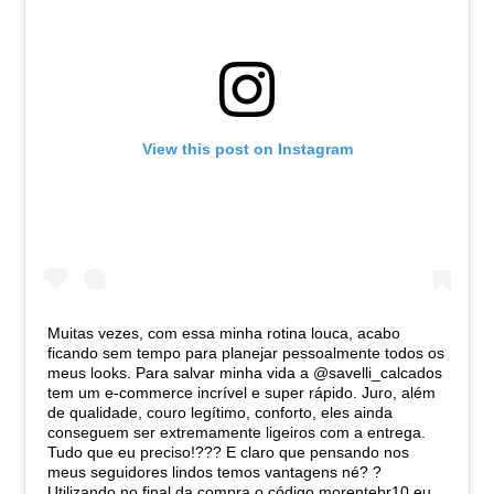
View this post on Instagram
Muitas vezes, com essa minha rotina louca, acabo
ficando sem tempo para planejar pessoalmente todos os
meus looks. Para salvar minha vida a @savelli_calcados
tem um e-commerce incrível e super rápido. Juro, além
de qualidade, couro legítimo, conforto, eles ainda
conseguem ser extremamente ligeiros com a entrega.
Tudo que eu preciso!??? E claro que pensando nos
meus seguidores lindos temos vantagens né? ?
Utilizando no final da compra o código morentebr10 eu