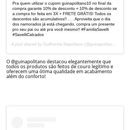
Pra quem utilizar o cupom guinapolitano10 no final da
compra garante 10% de desconto + 10% de desconto se
a compra for feita em 3X + FRETE GRÁTIS! Todos os
descontos são acumulativos!! . . . Aproveita que o dia
dos namorados já está chegando, compra um presente
pro seu pai ou até pra você mesmo!! #FamiliaSavelli
#SavelliCalcados
A post shared by
Guilherme Napolitano
(@guinapolitano) on
Jun
O @guinapolitano destacou elegantemente que
todos os produtos são feitos de couro legítimo e
oferecem uma ótima qualidade em acabamento
além do conforto!