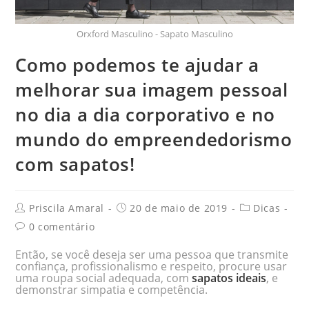
Orxford Masculino - Sapato Masculino
Como podemos te ajudar a
melhorar sua imagem pessoal
no dia a dia corporativo e no
mundo do empreendedorismo
com sapatos!
Priscila Amaral
20 de maio de 2019
Dicas
0 comentário
Então, se você deseja ser uma pessoa que transmite
confiança, profissionalismo e respeito, procure usar
uma roupa social adequada, com
sapatos ideais
, e
demonstrar simpatia e competência.