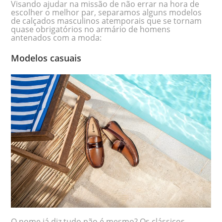
Visando ajudar na missão de não errar na hora de
escolher o melhor par, separamos alguns modelos
de calçados masculinos atemporais que se tornam
quase obrigatórios no armário de homens
antenados com a moda:
Modelos casuais
O nome já diz tudo não é mesmo? Os clássicos