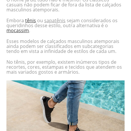
casuais não podem ficar de fora da lista de calçados
masculinos atemporais.
Embora
tênis
ou
sapatênis
sejam considerados os
queridinhos desse estilo, outra alternativa é o
mocassim
.
Esses modelos de calçados masculinos atemporais
ainda podem ser classificados em subcategorias
tendo em vista a infinidade de estilos de cada um.
No tênis, por exemplo, existem inúmeros tipos de
recortes, cores, estampas e tecidos que atendem os
mais variados gostos e armários.