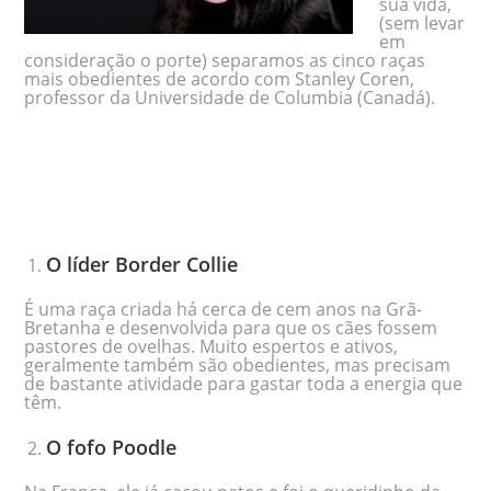
sua vida,
(sem levar
em
consideração o porte) separamos as cinco raças
mais obedientes de acordo com Stanley Coren,
professor da Universidade de Columbia (Canadá).
O líder Border Collie
É uma raça criada há cerca de cem anos na Grã-
Bretanha e desenvolvida para que os cães fossem
pastores de ovelhas. Muito espertos e ativos,
geralmente também são obedientes, mas precisam
de bastante atividade para gastar toda a energia que
têm.
O fofo Poodle