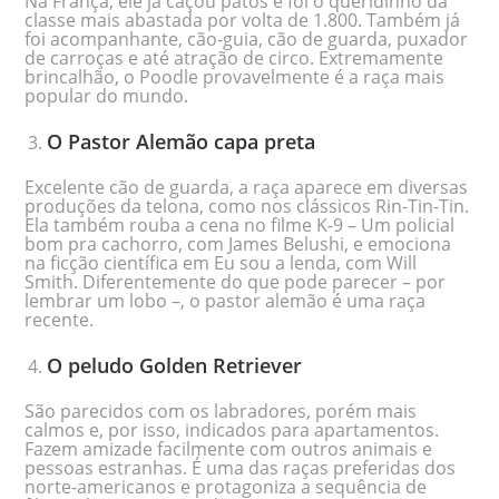
Na França, ele já caçou patos e foi o queridinho da
classe mais abastada por volta de 1.800. Também já
foi acompanhante, cão-guia, cão de guarda, puxador
de carroças e até atração de circo. Extremamente
brincalhão, o Poodle provavelmente é a raça mais
popular do mundo.
O Pastor Alemão capa preta
Excelente cão de guarda, a raça aparece em diversas
produções da telona, como nos clássicos Rin-Tin-Tin.
Ela também rouba a cena no filme K-9 – Um policial
bom pra cachorro, com James Belushi, e emociona
na ficção científica em Eu sou a lenda, com Will
Smith. Diferentemente do que pode parecer – por
lembrar um lobo –, o pastor alemão é uma raça
recente.
O peludo Golden Retriever
São parecidos com os labradores, porém mais
calmos e, por isso, indicados para apartamentos.
Fazem amizade facilmente com outros animais e
pessoas estranhas. É uma das raças preferidas dos
norte-americanos e protagoniza a sequência de