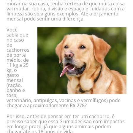
morar na sua casa, tenha certeza de que muita coisa
vai mudar: rotina, divisão e espaço e cuidados com a
limpeza são só alguns exemplos. Até o orçamento
mensal pode sentir uma diferença.
Você
sabia que
no caso
de
cachorros
de porte
médio, de
11 kg a 25
kg, o
gasto
mensal
(ração,
banho e
tosa,
veterinário, antipulgas, vacinas e vermífugos) pode
chegar a aproximadamente R$ 278?
Por isso, antes de pensar em ter um cachorro, é
preciso saber que essa é uma decisão com impactos
em longo prazo, já que alguns amimais podem
chegar até os 18 anos de vida.