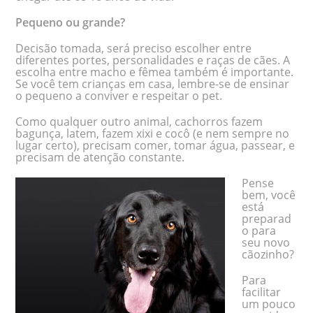
Pequeno ou grande?
Decisão tomada, será preciso escolher entre
diferentes portes, personalidades e raças de cães. A
escolha entre macho e fêmea também é importante.
Se você tem crianças em casa, lembre-se de ensinar
o pequeno a conviver e respeitar o pet.
Como qualquer outro animal, cachorros fazem
bagunça, latem, fazem xixi e cocô (e nem sempre no
lugar certo), precisam comer, tomar água, passear, e
precisam de atenção constante.
Pense
bem, você
está
preparad
o para
seu novo
cãozinho?
Para
facilitar
um pouco